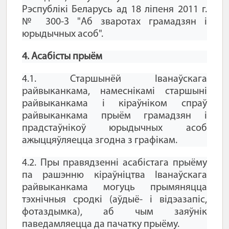
Рэспублікі Беларусь ад 18 ліпеня 2011 г.
№ 300-З "Аб зваротах грамадзян і
юрыдычных асоб".
4. Асабісты прыём
4.1. Старшынёй Іванаўскага
райвыканкама, намеснікамі старшыні
райвыканкама і кіраўніком спраў
райвыканкама прыём грамадзян і
прадстаўнікоў юрыдычных асоб
ажыццяўляецца згодна з графікам.
4.2. Пры правядзенні асабістага прыёму
па рашэнню кіраўніцтва Іванаўскага
райвыканкама могуць прымяняцца
тэхнічныя сродкі (аўдыё- і відэазапіс,
фотаздымка), аб чым заяўнік
паведамляецца да пачатку прыёму.