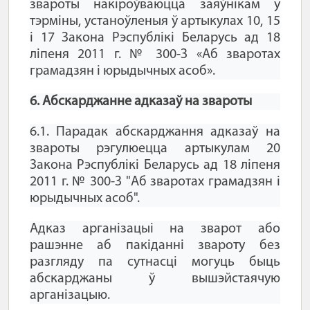
звароты накіроўваюцца заяўнікам у
тэрміны, устаноўленыя ў артыкулах 10, 15
і 17 Закона Рэспублікі Беларусь ад 18
ліпеня 2011 г. № 300-З «Аб зваротах
грамадзян і юрыдычных асоб».
6. Абскарджанне адказаў на звароты
6.1. Парадак абскарджання адказаў на
звароты рэгулюецца артыкулам 20
Закона Рэспублікі Беларусь ад 18 ліпеня
2011 г. № 300-З "Аб зваротах грамадзян і
юрыдычных асоб".
Адказ арганізацыі на зварот або
рашэнне аб пакіданні звароту без
разгляду па сутнасці могуць быць
абскарджаны ў вышэйстаячую
арганізацыю.