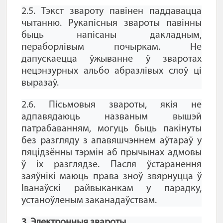
2.5. Тэкст звароту павінен паддавацца
чытанню. Рукапісныя звароты павінны
быць напісаны дакладным,
пераборлівым почыркам. Не
дапускаецца ўжыванне ў зваротах
нецэнзурных альбо абразлівых слоў ці
выразаў.
2.6. Пісьмовыя звароты, якія не
адпавядаюць названым вышэй
патрабаванням, могуць быць пакінуты
без разгляду з апавяшчэннем аўтараў у
пяцідзённы тэрмін аб прычынах адмовы
ў іх разглядзе. Пасля ўстаранення
заяўнікі маюць права зноў звярнуцца ў
Іванаўскі райвыканкам у парадку,
устаноўленым заканадаўствам.
3. Электронныя звароты