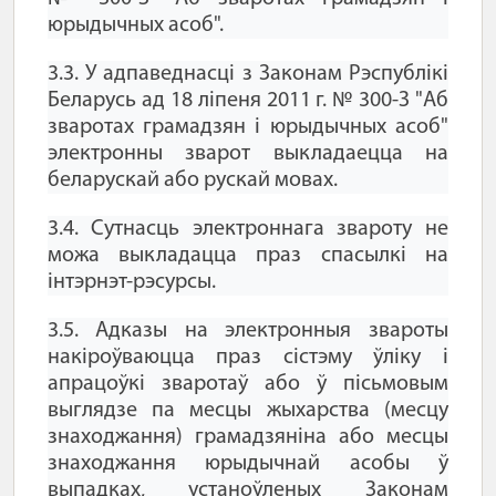
юрыдычных асоб".
3.3. У адпаведнасці з Законам Рэспублікі
Беларусь ад 18 ліпеня 2011 г. № 300-З "Аб
зваротах грамадзян і юрыдычных асоб"
электронны зварот выкладаецца на
беларускай або рускай мовах.
3.4. Сутнасць электроннага звароту не
можа выкладацца праз спасылкі на
інтэрнэт-рэсурсы.
3.5. Адказы на электронныя звароты
накіроўваюцца праз сістэму ўліку і
апрацоўкі зваротаў або ў пісьмовым
выглядзе па месцы жыхарства (месцу
знаходжання) грамадзяніна або месцы
знаходжання юрыдычнай асобы ў
выпадках, устаноўленых Законам