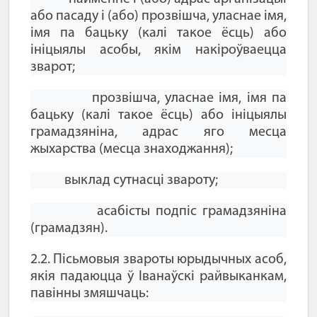
або пасаду і (або) прозвішча, уласнае імя,
імя па бацьку (калі такое ёсць) або
ініцыялы асобы, якім накіроўваецца
зварот;
прозвішча, уласнае імя, імя па
бацьку (калі такое ёсць) або ініцыялы
грамадзяніна, адрас яго месца
жыхарства (месца знаходжання);
выклад сутнасці звароту;
асабісты подпіс грамадзяніна
(грамадзян).
2.2. Пісьмовыя звароты юрыдычных асоб,
якія падаюцца ў Іванаўскі райвыканкам,
павінны змяшчаць: