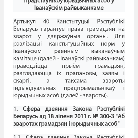
прадстаўнікоў юрыдычных асоб у
Іванаўскім райвыканкаме
Артыкул 40 Канстытуцыі Рэспублікі
Беларусь гарантуе права грамадзян на
зварот у дзяржаўныя органы. Для
рэалізацыі канстытуцыйных норм у
Іванаўскім раённым выканаўчым
камітэце (далей - Іванаўскі райвыканкам)
праводзіцца прыём грамадзян,
разглядаюцца іх прапановы, заявы і
скаргі, а таксама звароты
індывідуальных прадпрымальнікаў і
юрыдычных асоб (далей - звароты).
1. Сфера дзеяння Закона Рэспублікі
Беларусь ад 18 ліпеня 2011 г. № 300-З "Аб
зваротах грамадзян і юрыдычных асоб"
1.1. Сфера дзеяння Закона Рэспублікі