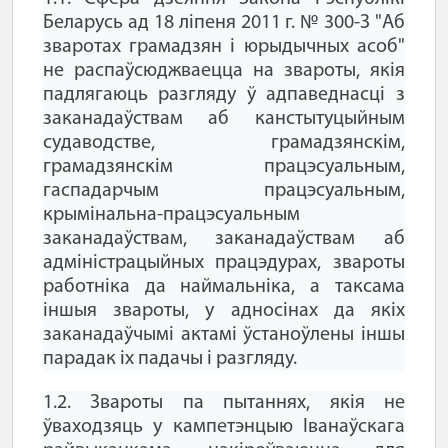
Беларусь ад 18 ліпеня 2011 г. № 300-З "Аб
зваротах грамадзян і юрыдычных асоб"
не распаўсюджваецца на звароты, якія
падлягаюць разгляду ў адпаведнасці з
заканадаўствам аб канстытуцыйным
судаводстве, грамадзянскім,
грамадзянскім працэсуальным,
гаспадарчым працэсуальным,
крымінальна-працэсуальным
заканадаўствам, заканадаўствам аб
адміністрацыйных працэдурах, звароты
работніка да наймальніка, а таксама
іншыя звароты, у адносінах да якіх
заканадаўчымі актамі ўстаноўлены іншы
парадак іх падачы і разгляду.
1.2. Звароты па пытаннях, якія не
ўваходзяць у кампетэнцыю Іванаўскага