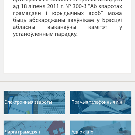
ад 18 ліпеня 2011 г. № 300-З "Аб зваротах
грамадзян і юрыдычных асоб" можа
быць абскарджаны заяўнікам у Брэсцкі
абласны выканаўчы камітэт у
устаноўленным парадку.
Электронныя звароты
Прамыя тэлефонныя лiнii
Чарга грамадзян
Адно акно