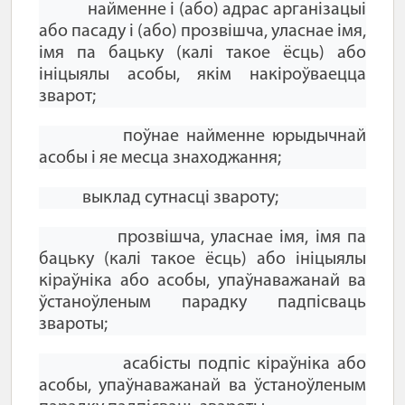
найменне і (або) адрас арганізацыі
або пасаду і (або) прозвішча, уласнае імя,
імя па бацьку (калі такое ёсць) або
ініцыялы асобы, якім накіроўваецца
зварот;
поўнае найменне юрыдычнай
асобы і яе месца знаходжання;
выклад сутнасці звароту;
прозвішча, уласнае імя, імя па
бацьку (калі такое ёсць) або ініцыялы
кіраўніка або асобы, упаўнаважанай ва
ўстаноўленым парадку падпісваць
звароты;
асабісты подпіс кіраўніка або
асобы, упаўнаважанай ва ўстаноўленым