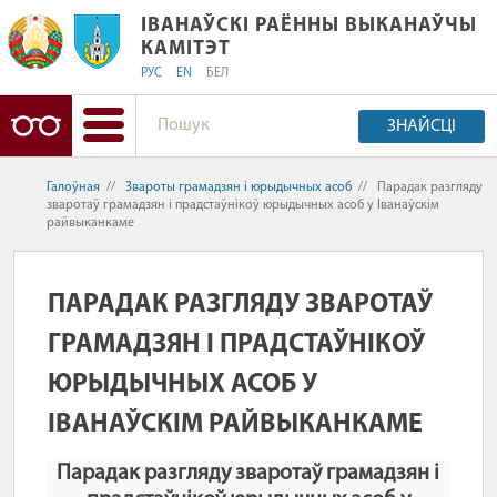
ІВАНАЎСКІ РАЁННЫ ВЫКАНАЎЧЫ КАМ
ІВАНАЎСКІ РАЁННЫ ВЫКАНАЎЧЫ
КАМІТЭТ
РУС
EN
БЕЛ
ЗНАЙСЦІ
Галоўная
//
Звароты грамадзян і юрыдычных асоб
//
Парадак разгляду
зваротаў грамадзян і прадстаўнікоў юрыдычных асоб у Іванаўскім
райвыканкаме
ПАРАДАК РАЗГЛЯДУ ЗВАРОТАЎ
ГРАМАДЗЯН І ПРАДСТАЎНІКОЎ
ЮРЫДЫЧНЫХ АСОБ У
ІВАНАЎСКІМ РАЙВЫКАНКАМЕ
Парадак разгляду зваротаў грамадзян і