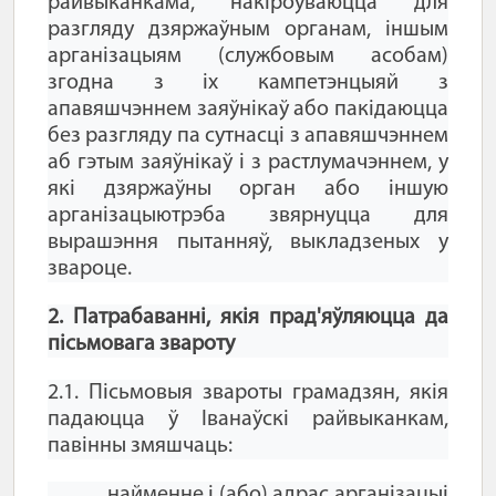
райвыканкама, накіроўваюцца для
разгляду дзяржаўным органам, іншым
арганізацыям (службовым асобам)
згодна з іх кампетэнцыяй з
апавяшчэннем заяўнікаў або пакідаюцца
без разгляду па сутнасці з апавяшчэннем
аб гэтым заяўнікаў і з растлумачэннем, у
які дзяржаўны орган або іншую
арганізацыютрэба звярнуцца для
вырашэння пытанняў, выкладзеных у
звароце.
2. Патрабаванні, якія прад'яўляюцца да
пісьмовага звароту
2.1. Пісьмовыя звароты грамадзян, якія
падаюцца ў Іванаўскі райвыканкам,
павінны змяшчаць:
найменне і (або) адрас арганізацыі