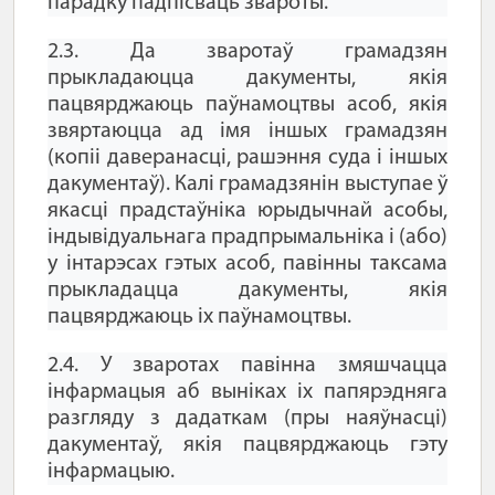
парадку падпісваць звароты.
2.3. Да зваротаў грамадзян
прыкладаюцца дакументы, якія
пацвярджаюць паўнамоцтвы асоб, якія
звяртаюцца ад імя іншых грамадзян
(копіі даверанасці, рашэння суда і іншых
дакументаў). Калі грамадзянін выступае ў
якасці прадстаўніка юрыдычнай асобы,
індывідуальнага прадпрымальніка і (або)
у інтарэсах гэтых асоб, павінны таксама
прыкладацца дакументы, якія
пацвярджаюць іх паўнамоцтвы.
2.4. У зваротах павінна змяшчацца
інфармацыя аб выніках іх папярэдняга
разгляду з дадаткам (пры наяўнасці)
дакументаў, якія пацвярджаюць гэту
інфармацыю.