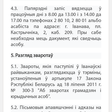
4.3. Папярэдні запіс вядзецца ў
працоўныя дні з 8.00 да 13.00 і з 14.00 да
17.00 па тэлефонах 2 80 10, 2 80 01 альбо
асабіста па адрасе: г. Іванава, пл.
Кастрычніка, 2, каб. 209. Пры сабе
неабходна мець дакумент, які сведчыць
асобу.
5. Разгляд зваротаў
5.1. Звароты, якія паступілі ў Іванаўскі
райвыканкам, разглядаюцца ў тэрміны,
устаноўленыя ў артыкуле 17 Закона
Рэспублікі Беларусь ад 18 ліпеня 2011 г.
№ 300-З "Аб зваротах грамадзян і
юрыдычных асоб".
5.2. Пісьмовыя апавяшчэнні і адказы на