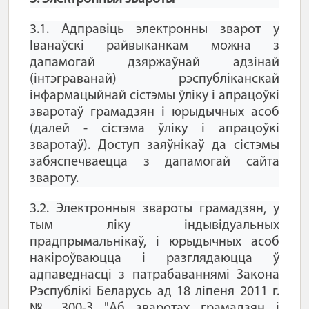
3.1. Адправіць электронны зварот у
Іванаўскі райвыканкам можна з
дапамогай дзяржаўнай адзінай
(інтэграванай) рэспубліканскай
інфармацыйнай сістэмы ўліку і апрацоўкі
зваротаў грамадзян і юрыдычных асоб
(далей - сістэма ўліку і апрацоўкі
зваротаў). Доступ заяўнікаў да сістэмы
забяспечваецца з дапамогай сайта
звароту.
3.2. Электронныя звароты грамадзян, у
тым ліку індывідуальных
прадпрымальнікаў, і юрыдычных асоб
накіроўваюцца і разглядаюцца ў
адпаведнасці з патрабаваннямі Закона
Рэспублікі Беларусь ад 18 ліпеня 2011 г.
№ 300-З "Аб зваротах грамадзян і