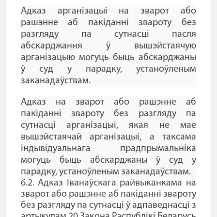
Адказ арганізацыі на зварот або
рашэнне аб пакіданні звароту без
разгляду па сутнасці пасля
абскарджання ў вышэйстаячую
арганізацыю могуць быць абскарджаны
ў суд у парадку, устаноўленым
заканадаўствам.
Адказ на зварот або рашэнне аб
пакіданні звароту без разгляду па
сутнасці арганізацыі, якая не мае
вышэйстаячай арганізацыі, а таксама
індывідуальнага прадпрымальніка
могуць быць абскарджаны ў суд у
парадку, устаноўленым заканадаўствам.
6.2. Адказ Іванаўскага райвыканкама на
зварот або рашэнне аб пакіданні звароту
без разгляду па сутнасці ў адпаведнасці з
артыкулам 20 Закона Рэспублікі Беларусь