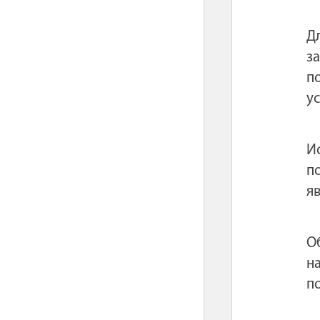
Д
з
п
у
И
п
я
О
н
п