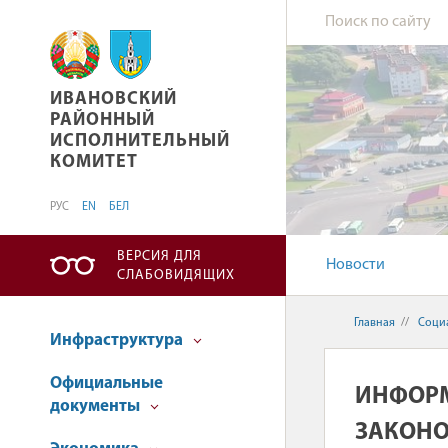
ИВАНОВСКИЙ РАЙОННЫЙ ИСПОЛНИТЕЛЬНЫ
ИВАНОВСКИЙ
РАЙОННЫЙ
ИСПОЛНИТЕЛЬНЫЙ
КОМИТЕТ
РУС
EN
БЕЛ
ВЕРСИЯ ДЛЯ
Новости
СЛАБОВИДЯЩИХ
Главная
//
Соци
Инфраструктура
Официальные
ИНФОРМ
документы
ЗАКОНО