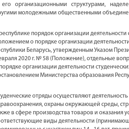
 его организационными структурами, надел
ругими молодежными общественными объединен
 республике порядок организации деятельности 
оложением о порядке организации деятельности
еспублики Беларусь, утвержденным Указом Прези
евраля 2020 г. № 58 (Положение), отдельные во
 порядке организации деятельности студенчески
остановлением Министерства образования Республ
туденческие отряды осуществляют деятельность 
дравоохранения, охраны окружающей среды, строи
акже в сфере производства товаров и оказания 
оответствующие виды деятельности (принимающа