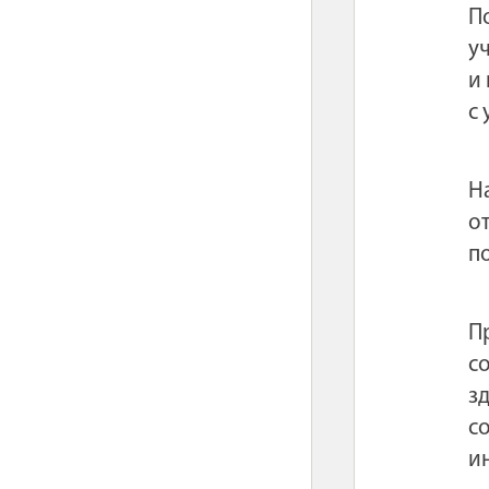
П
у
и
с
Н
о
п
П
с
з
с
и