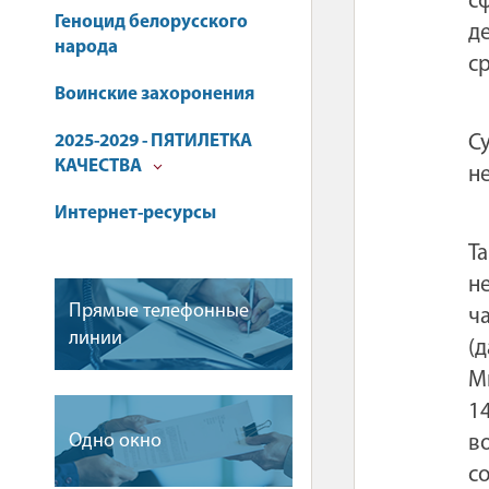
с
Геноцид белорусского
д
народа
с
Воинские захоронения
2025-2029 - ПЯТИЛЕТКА
С
КАЧЕСТВА
н
Интернет-ресурсы
Т
н
Прямые телефонные
ч
линии
(д
М
1
Одно окно
в
с