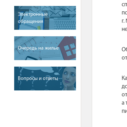
с
п
Электронные
г
обращения
н
Очередь на жилье
О
о
К
Вопросы и ответы
д
о
а
п