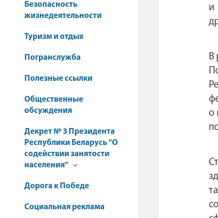
Безопасность
и
жизнедеятельности
д
Туризм и отдых
В
Погранслужба
П
Полезные ссылки
Р
ф
Общественные
обсуждения
о
п
Декрет № 3 Президента
Республики Беларусь "О
содействии занятости
С
населения"
з
Дорога к Победе
т
с
Социальная реклама