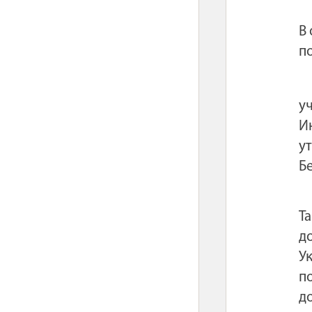
В
п
у
И
у
Бе
Т
д
У
п
д