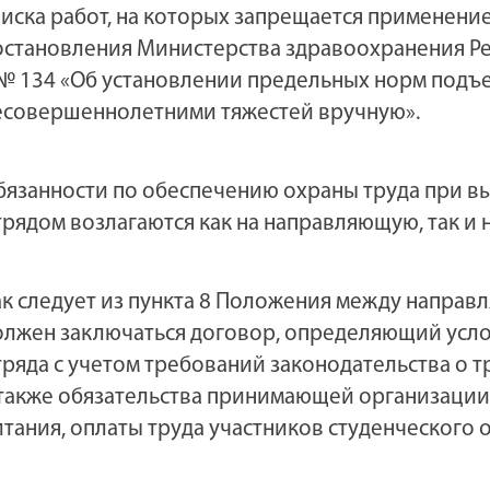
писка работ, на которых запрещается применени
остановления Министерства здравоохранения Рес
. № 134 «Об установлении предельных норм под
есовершеннолетними тяжестей вручную».
бязанности по обеспечению охраны труда при в
трядом возлагаются как на направляющую, так и
ак следует из пункта 8 Положения между напр
олжен заключаться договор, определяющий усло
тряда с учетом требований законодательства о тр
 также обязательства принимающей организации
итания, оплаты труда участников студенческого о