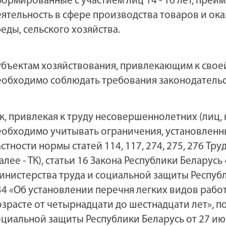
формированные с участием лиц 14 - 16 лет, пре
еятельность в сфере производства товаров и ок
реды, сельского хозяйства.
убъектам хозяйствования, привлекающим к своей
еобходимо соблюдать требования законодательств
ак, привлекая к труду несовершеннолетних (лиц, 
еобходимо учитывать ограничения, установленны
астности нормы статей 114, 117, 274, 275, 276 Тр
алее - ТК), статьи 16 Закона Республики Беларус
инистерства труда и социальной защиты Республи
44 «Об установлении перечня легких видов работ
озрасте от четырнадцати до шестнадцати лет», 
оциальной защиты Республики Беларусь от 27 июн