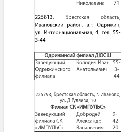
Николаевна
71
225813,
Брестская область
,
Ивановский район, а.г. Одрижин,
ул. Интернациональная, 4, тел. 55-
3-44
Одрижинсий филиал ДЮСШ
Заведующий
Колодич Иван
55-
Одрижинского
Анатольевич
3-
филиала
44
225793, Брестская область, г. Иваново,
ул. Д.Гуляева, 10
Филиал СК «ИМПУЛЬС»
Заведующий
Добродей
9-
филиала СК
Александр
42-
«ИМПУЛЬС»
Васильевич
20