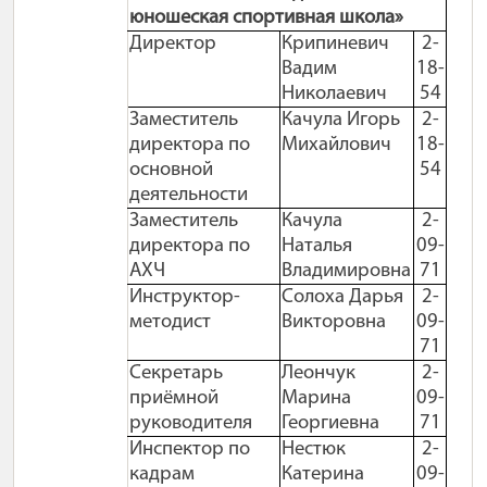
юношеская спортивная школа»
Директор
Крипиневич
2-
Вадим
18-
Николаевич
54
Заместитель
Качула Игорь
2-
директора по
Михайлович
18-
основной
54
деятельности
Заместитель
Качула
2-
директора по
Наталья
09-
АХЧ
Владимировна
71
Инструктор-
Солоха Дарья
2-
методист
Викторовна
09-
71
Секретарь
Леончук
2-
приёмной
Марина
09-
руководителя
Георгиевна
71
Инспектор по
Нестюк
2-
кадрам
Катерина
09-