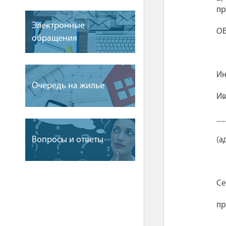
пр
Электронные
ОБ
обращения
Ин
Очередь на жилье
Ив
__
Вопросы и ответы
(а
Се
пр