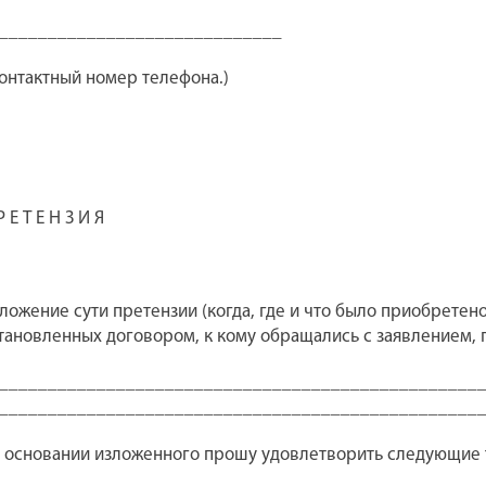
_____________________________
контактный номер телефона.)
Р Е Т Е Н З И Я
ложение сути претензии (когда, где и что было приобретено
тановленных договором, к кому обращались с заявлением, п
_________________________________________________
_________________________________________________
 основании изложенного прошу удовлетворить следующи