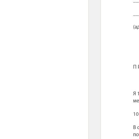
__
__
(а
П 
Я 
ме
10
В 
по