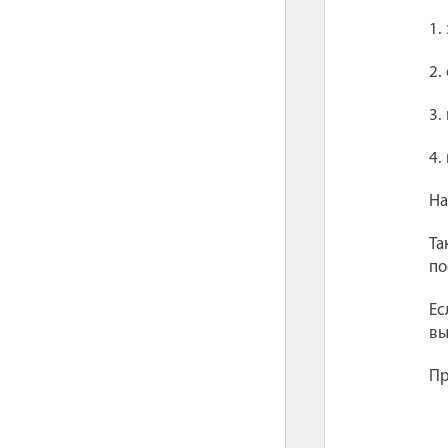
1.
2.
3.
4.
На
Та
по
Ес
вы
Пр