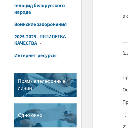
__
Геноцид белорусского
народа
в 
Воинские захоронения
2025-2029 - ПЯТИЛЕТКА
_
КАЧЕСТВА
(
Интернет-ресурсы
Пр
Прямые телефонные
линии
Ос
Пр
1)
Одно окно
2)