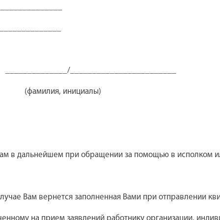
_______________
_______________
_/________________________
я, инициалы)
Вам в дальнейшем при обращении за помощью в исполком ил
чае Вам вернется заполненная Вами при отправлении квита
ому на прием заявлений работнику организации, индивиду