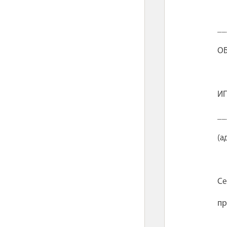
_
ОБ
ИП
__
(а
Се
пр
__