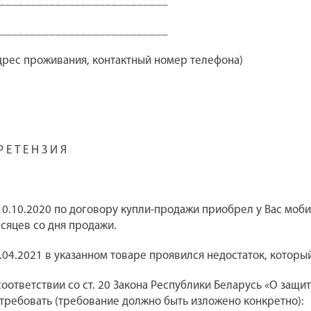
___________________________
___________________________
дрес проживания, контактный номер телефона)
Р Е Т Е Н З И Я
10.10.2020 по договору купли-продажи приобрел у Вас моб
сяцев со дня продажи.
.04.2021 в указанном товаре проявился недостаток, котор
соответствии со ст. 20 Закона Республики Беларусь «О защ
требовать (требование должно быть изложено конкретно):