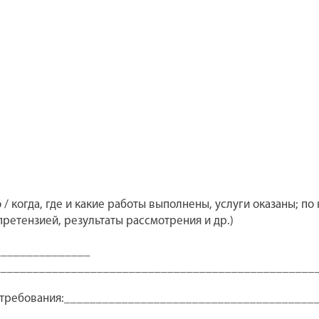
 / когда, где и какие работы выполнены, услуги оказаны; по
ретензией, результаты рассмотрения и др.)
_______________
__________________________________________________
е требования:_______________________________________