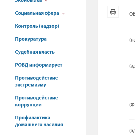
Экономика
Социальная сфера
ОБ
Контроль (надзор)
__
Прокуратура
(н
Судебная власть
__
РОВД информирует
(а
Противодействие
экстремизму
__
Противодействие
коррупции
(Ф
Профилактика
__
домашнего насилия
(а