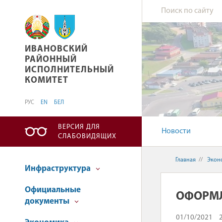
ИВАНОВСКИЙ РАЙОННЫЙ ИСПОЛНИТЕЛЬНЫ
ИВАНОВСКИЙ
РАЙОННЫЙ
ИСПОЛНИТЕЛЬНЫЙ
КОМИТЕТ
РУС
EN
БЕЛ
ВЕРСИЯ ДЛЯ
Новости
СЛАБОВИДЯЩИХ
Главная
//
Экон
Инфраструктура
Официальные
ОФОРМЛ
документы
01/10/2021