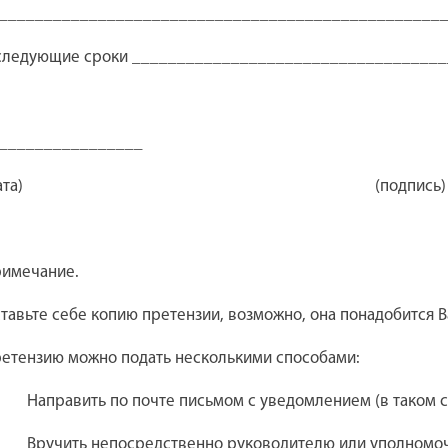
_________________________________________________
следующие сроки __________________________________
_________________ _____________
дата) (подпись) (фамили
имечание.
тавьте себе копию претензии, возможно, она понадобится 
етензию можно подать несколькими способами:
 Направить по почте письмом с уведомлением (в таком слу
 Вручить непосредственно руководителю или уполномоченн