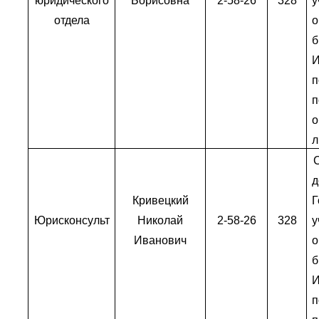
юридического
Борисовна
2-58-26
328
отдела
о
п
о
л
Кривецкий
Г
Юрисконсульт
Николай
2-58-26
328
Иванович
о